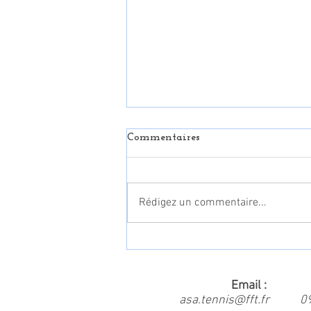
Commentaires
Rédigez un commentaire...
Inscriptions et ré-inscriptions
Saison 2025-2026 (tarifs
dans la rubrique
Accueil/Inscriptions-tarifs)
Email : Num
asa.tennis@fft.fr
0