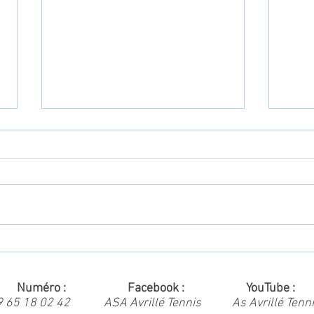
OPEN AS AVRILLÉ 2025
TARI
éro : Facebook : YouTube :
9 65 18 02 42
ASA Avrillé Tennis
As Avrillé Tenn