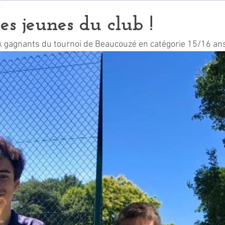
e
es jeunes du club !
k gagnants du tournoi de Beaucouzé en catégorie 15/16 ans