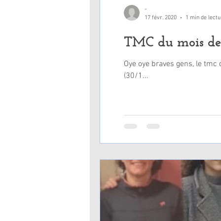
-
17 févr. 2020
1 min de lectu
TMC du mois de
Oye oye braves gens, le tmc 
(30/1...