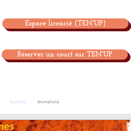
Espace licencié (TEN'UP)
Réserver un court sur TEN'UP
Tournois
Animations