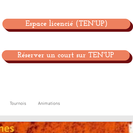
Espace licencié (TEN'UP)
Réserver un court sur TEN'UP
Tournois
Animations