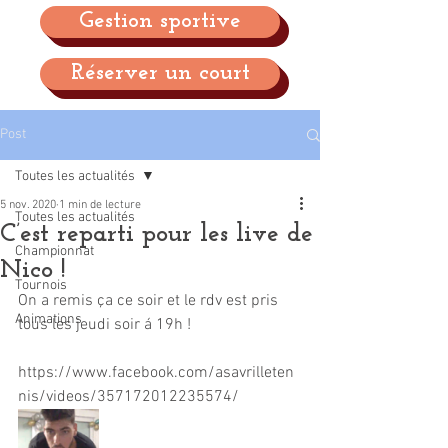
Gestion sportive
Réserver un court
Post
Toutes les actualités
5 nov. 2020
1 min de lecture
Toutes les actualités
C’est reparti pour les live de
Championnat
Nico !
Tournois
On a remis ça ce soir et le rdv est pris 
Animations
tous les jeudi soir á 19h ! 
https://www.facebook.com/asavrilleten
nis/videos/357172012235574/